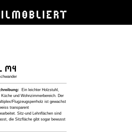
l M4
Schwander
chreibung:
Ein leichter Holzstuhl,
in Küche und Wohnzimmerbereich. Der
ltiplex/Flugzeugsperrholz ist gewachst
 weiss transparent
earbeitet. Sitz-und Lehnflächen sind
sst, die Sitzfläche gibt sogar bewusst