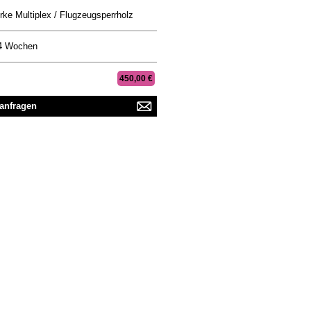
rke Multiplex / Flugzeugsperrholz
4 Wochen
450,00 €
 anfragen