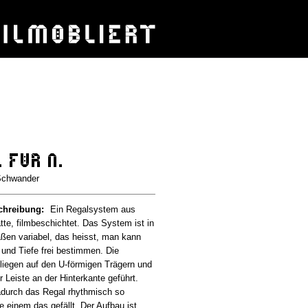
 für N.
Schwander
chreibung:
Ein Regalsystem aus
tte, filmbeschichtet. Das System ist in
aßen variabel, das heisst, man kann
 und Tiefe frei bestimmen. Die
 liegen auf den U-förmigen Trägern und
r Leiste an der Hinterkante geführt.
durch das Regal rhythmisch so
e einem das gefällt. Der Aufbau ist