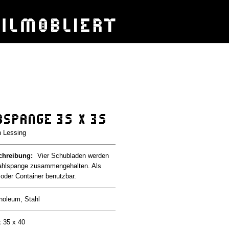
bspange 35 x 35
n Lessing
chreibung:
Vier Schubladen werden
tahlspange zusammengehalten. Als
h oder Container benutzbar.
noleum, Stahl
x 35 x 40