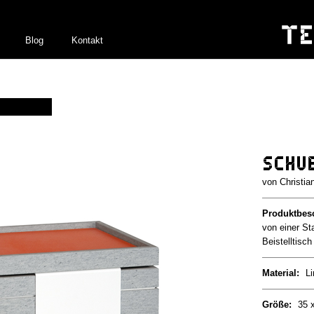
Blog
Kontakt
Schu
Christia
Produktbes
von einer S
Beistelltisc
Material:
Li
Größe:
35 