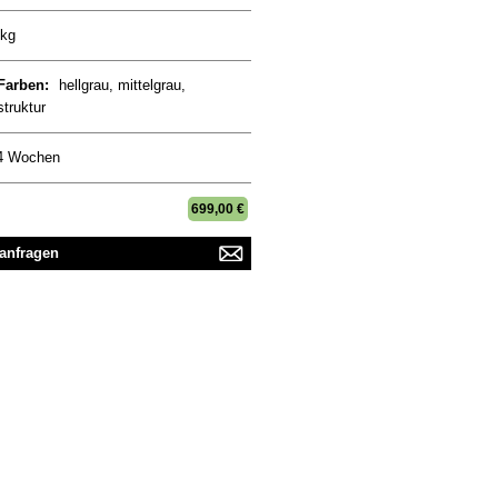
 kg
 Farben:
hellgrau, mittelgrau,
struktur
4 Wochen
699,00 €
 anfragen